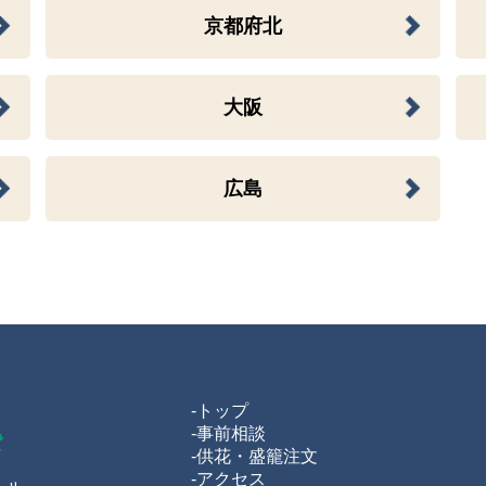
京都府北
大阪
広島
-トップ
-事前相談
-供花・盛籠注文
-アクセス