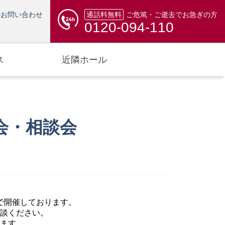
のお問い合わせ
通話料無料
ご危篤・ご逝去でお急ぎの方
0120-094-110
ス
近隣ホール
会・相談会
で開催しております。
談ください。
ます。